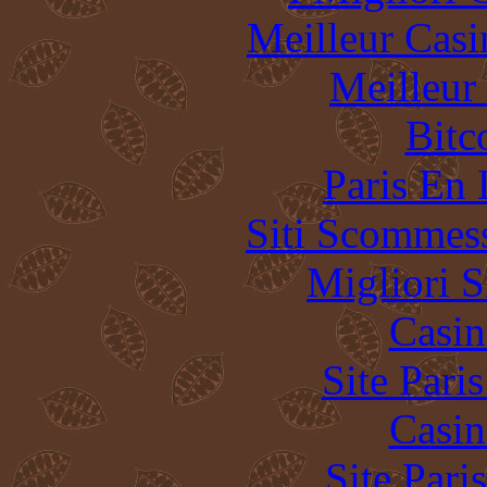
Meilleur Casi
Meilleur
Bitc
Paris En
Siti Scommes
Migliori S
Casin
Site Pari
Casin
Site Pari