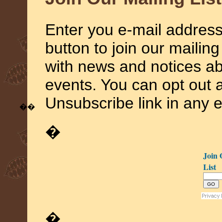
Enter you e-mail addres
button to join our mailing
with news and notices ab
events. You can opt out a
Unsubscribe link in any e
�
�
�
Join 
List
�