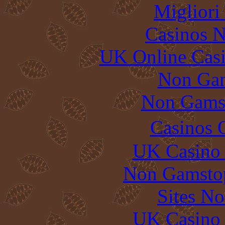
Migliori
Casinos 
UK Online Cas
Non Gam
Non Gams
Casinos 
UK Casino
Non Gamstop
Sites N
UK Casino