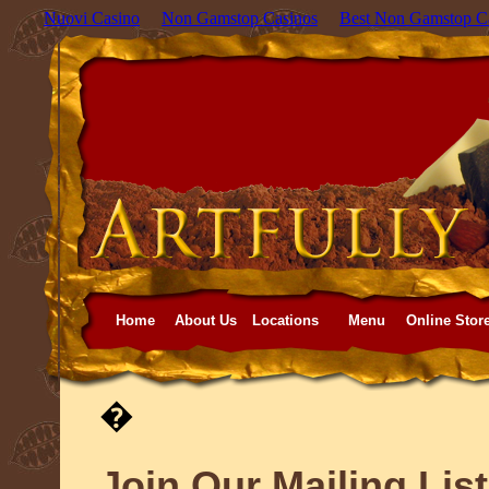
Nuovi Casino
Non Gamstop Casinos
Best Non Gamstop C
Home
About Us
Locations
Menu
Online Stor
�
Join Our Mailing List